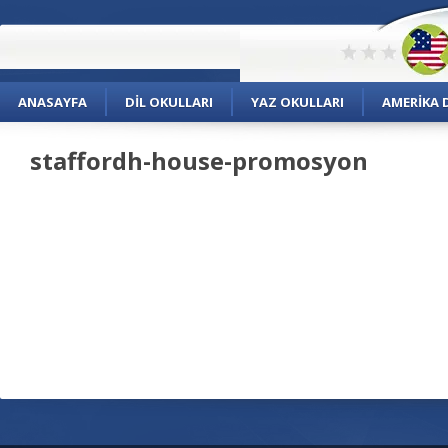
ANASAYFA
DIL OKULLARI
YAZ OKULLARI
AMERIKA D
staffordh-house-promosyon