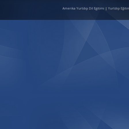
Amerika Yurtdışı Dil Egitimi
|
Yurtdışı Eğit