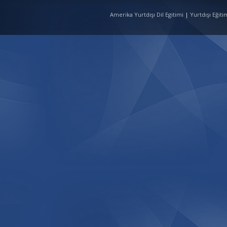
Amerika Yurtdışı Dil Egitimi
|
Yurtdışı Eğit