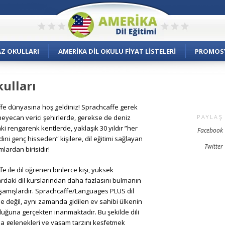
AZ OKULLARI
AMERIKA DIL OKULU FIYAT LISTELERI
PROMOS
ulları
fe dünyasına hoş geldiniz! Sprachcaffe gerek
heyecan verici şehirlerde, gerekse de deniz
PAYLAŞ
i rengarenk kentlerde, yaklaşık 30 yıldır ”her
Facebook
ini genç hisseden” kişilere, dil eğitimi sağlayan
Twitter
mlardan birisidir!
e ile dil öğrenen binlerce kişi, yüksek
ardaki dil kurslarından daha fazlasını bulmanın
aşamışlardır. Sprachcaffe/Languages PLUS dil
 değil, aynı zamanda gidilen ev sahibi ülkenin
duğuna gerçekten inanmaktadır. Bu şekilde dili
a gelenekleri ve yaşam tarzını keşfetmek