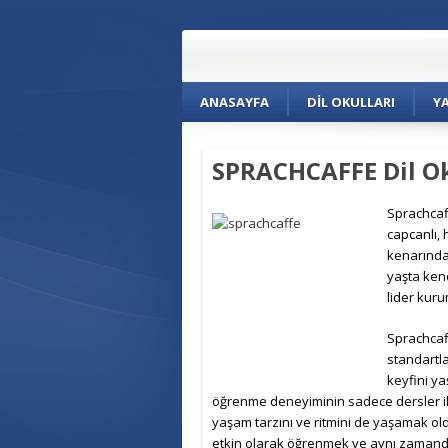
ANASAYFA
DIL OKULLARI
Y
SPRACHCAFFE Dil Ok
Sprachcaf
capcanlı, 
kenarındak
yaşta kend
lider kuru
Sprachcaff
standartl
keyfini y
öğrenme deneyiminin sadece dersler ile
yaşam tarzını ve ritmini de yaşamak ol
etkin olarak öğrenmek ve aynı zamand