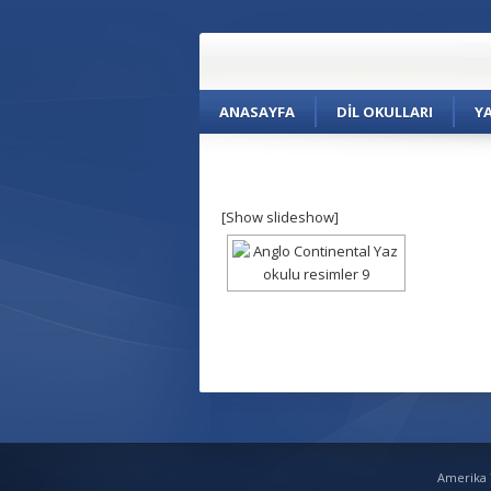
ANASAYFA
DIL OKULLARI
Y
[Show slideshow]
Amerika Y