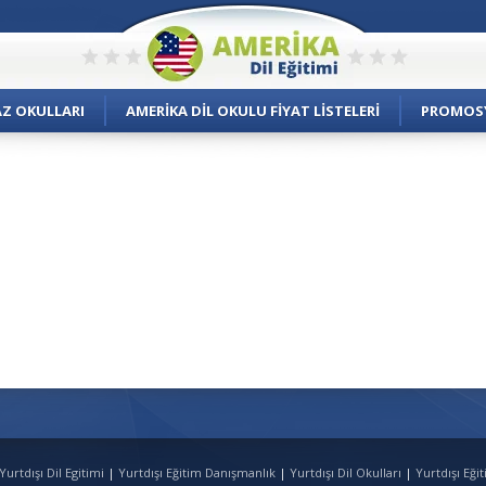
AZ OKULLARI
AMERIKA DIL OKULU FIYAT LISTELERI
PROMOS
urtdışı Dil Egitimi
|
Yurtdışı Eğitim Danışmanlık
|
Yurtdışı Dil Okulları
|
Yurtdışı Eği