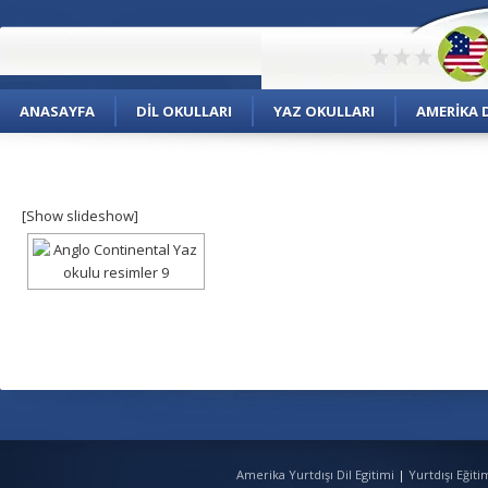
ANASAYFA
DIL OKULLARI
YAZ OKULLARI
AMERIKA D
[Show slideshow]
Amerika Yurtdışı Dil Egitimi
|
Yurtdışı Eğit