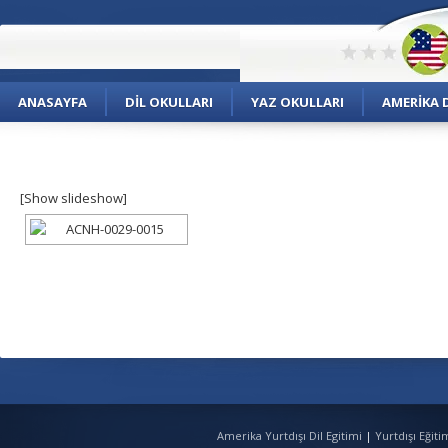
ANASAYFA
DIL OKULLARI
YAZ OKULLARI
AMERIKA D
[Show slideshow]
Amerika Yurtdışı Dil Egitimi
|
Yurtdışı Eğit