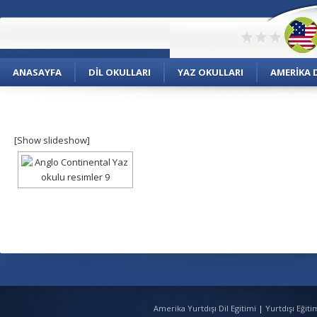
ANASAYFA
DIL OKULLARI
YAZ OKULLARI
AMERIKA D
[Show slideshow]
Amerika Yurtdışı Dil Egitimi
|
Yurtdışı Eğit