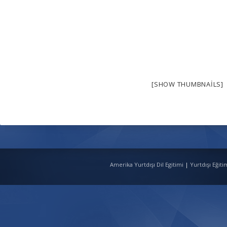
[SHOW THUMBNAILS]
Amerika Yurtdışı Dil Egitimi
|
Yurtdışı Eğit