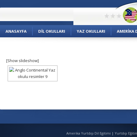
ANASAYFA
DIL OKULLARI
YAZ OKULLARI
AMERIKA D
[Show slideshow]
Amerika Yurtdışı Dil Egitimi
|
Yurtdışı Eğit