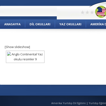
ANASAYFA
DIL OKULLARI
YAZ OKULLARI
AMERIKA D
[Show slideshow]
Amerika Yurtdışı Dil Egitimi
|
Yurtdışı Eğit