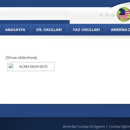
ANASAYFA
DIL OKULLARI
YAZ OKULLARI
AMERIKA D
[Show slideshow]
Amerika Yurtdışı Dil Egitimi
|
Yurtdışı Eğit