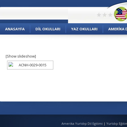
ANASAYFA
DIL OKULLARI
YAZ OKULLARI
AMERIKA D
[Show slideshow]
Amerika Yurtdışı Dil Egitimi
|
Yurtdışı Eğit