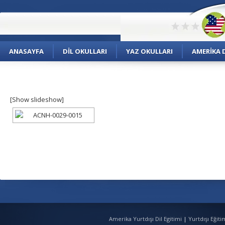
ANASAYFA
DIL OKULLARI
YAZ OKULLARI
AMERIKA D
[Show slideshow]
Amerika Yurtdışı Dil Egitimi
|
Yurtdışı Eğit