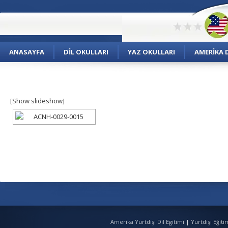
ANASAYFA
DIL OKULLARI
YAZ OKULLARI
AMERIKA D
[Show slideshow]
Amerika Yurtdışı Dil Egitimi
|
Yurtdışı Eğit