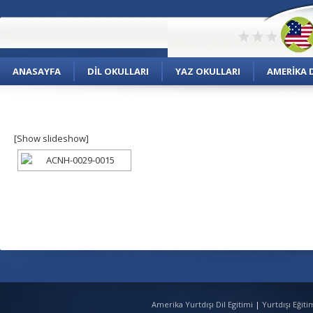
ANASAYFA
DIL OKULLARI
YAZ OKULLARI
AMERIKA D
[Show slideshow]
Amerika Yurtdışı Dil Egitimi
|
Yurtdışı Eğit