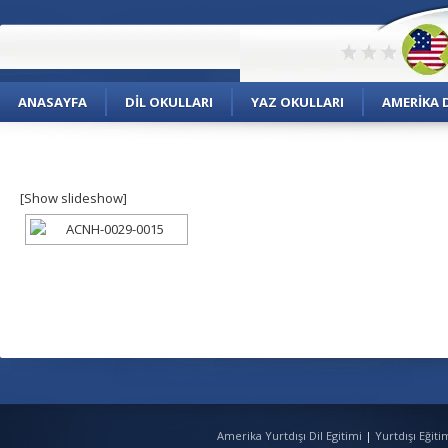
ANASAYFA
DIL OKULLARI
YAZ OKULLARI
AMERIKA D
[Show slideshow]
Amerika Yurtdışı Dil Egitimi
|
Yurtdışı Eğit