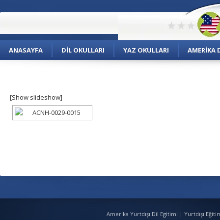
ANASAYFA
DIL OKULLARI
YAZ OKULLARI
AMERIKA D
[Show slideshow]
Amerika Yurtdışı Dil Egitimi
|
Yurtdışı Eğit