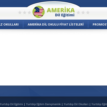
AZ OKULLARI
AMERIKA DIL OKULU FIYAT LISTELERI
PROMOS
urtdışı Dil Egitimi
|
Yurtdışı Eğitim Danışmanlık
|
Yurtdışı Dil Okulları
|
Yurtdışı Eği