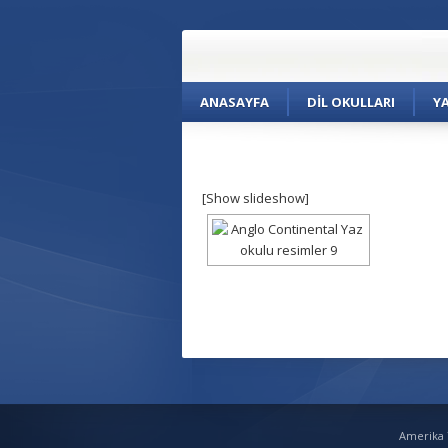
ANASAYFA
DIL OKULLARI
Y
[Show slideshow]
Amerika Y