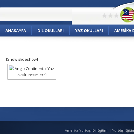
ANASAYFA
DIL OKULLARI
YAZ OKULLARI
AMERIKA D
[Show slideshow]
Amerika Yurtdışı Dil Egitimi
|
Yurtdışı Eğit