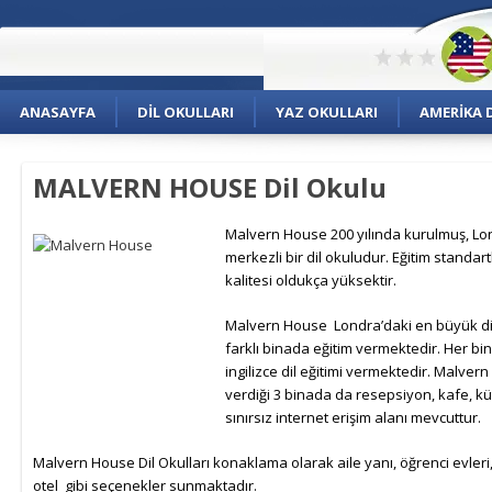
ANASAYFA
DIL OKULLARI
YAZ OKULLARI
AMERIKA D
MALVERN HOUSE Dil Okulu
Malvern House 200 yılında kurulmuş, Lo
merkezli bir dil okuludur. Eğitim standart
kalitesi oldukça yüksektir.
Malvern House Londra’daki en büyük dil
farklı binada eğitim vermektedir. Her bi
ingilizce dil eğitimi vermektedir. Malvern
verdiği 3 binada da resepsiyon, kafe, 
sınırsız internet erişim alanı mevcuttur.
Malvern House Dil Okulları konaklama olarak aile yanı, öğrenci evleri,
otel gibi seçenekler sunmaktadır.