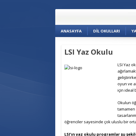
ANASAYFA
DIL OKULLARI
Y
LSI Yaz Okulu
L
SI Yaz ok
ağırlamakt
geliştirir
oyun ve a
için ideal
Okulun öğr
tamamen ö
tasarlanmı
öğrenciler sayesinde çok uluslu bir o
LSI’ın yaz okulu programlar şu şekil