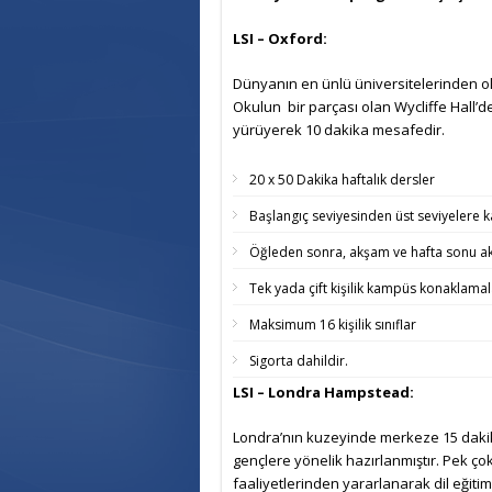
LSI – Oxford:
Dünyanın en ünlü üniversitelerinden ol
Okulun bir parçası olan Wycliffe Hall’d
yürüyerek 10 dakika mesafedir.
20 x 50 Dakika haftalık dersler
Başlangıç seviyesinden üst seviyelere k
Öğleden sonra, akşam ve hafta sonu akt
Tek yada çift kişilik kampüs konaklamal
Maksimum 16 kişilik sınıflar
Sigorta dahildir.
LSI – Londra Hampstead:
Londra’nın kuzeyinde merkeze 15 dakik
gençlere yönelik hazırlanmıştır. Pek ç
faaliyetlerinden yararlanarak dil eğitim