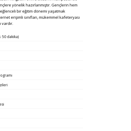
ençlere yönelik hazırlanmıştır. Gençlerin hem
e eğlenceli bir eğitim dönemi yaşatmak
ternet erişimli sınıfları, mükemmel kafeteryası
 vardır.
: 50 dakika)
programı
ileri
esi