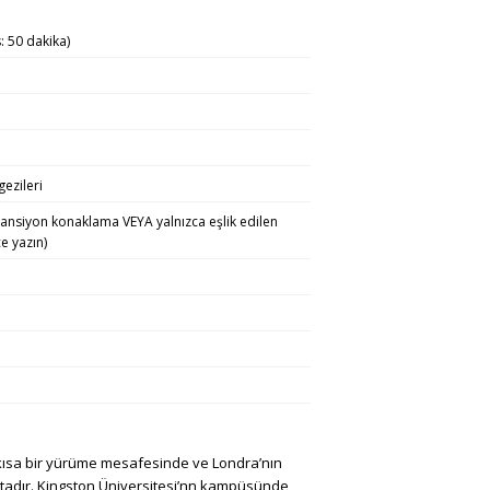
: 50 dakika)
ezileri
pansiyon konaklama VEYA yalnızca eşlik edilen
e yazın)
kısa bir yürüme mesafesinde ve Londra’nın
tadır. Kingston Üniversitesi’nn kampüsünde