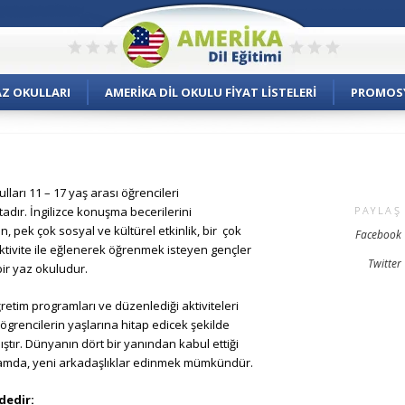
AZ OKULLARI
AMERIKA DIL OKULU FIYAT LISTELERI
PROMOS
ulları 11 – 17 yaş arası öğrencileri
adır. İngilizce konuşma becerilerini
PAYLAŞ
ken, pek çok sosyal ve kültürel etkinlik, bir çok
Facebook
ktivite ile eğlenerek öğrenmek isteyen gençler
Twitter
 bir yaz okuludur.
etim programları ve düzenlediği aktiviteleri
grencilerin yaşlarına hitap edicek şekilde
ştır. Dünyanın dört bir yanından kabul ettiği
rtamda, yeni arkadaşlıklar edinmek mümkündür.
dedir: