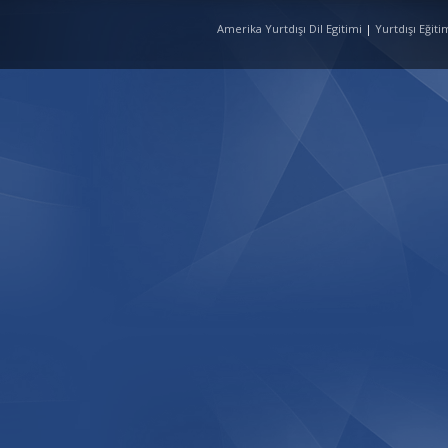
Amerika Yurtdışı Dil Egitimi
|
Yurtdışı Eğit