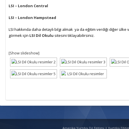
LSI – London Central
LSI – London Hampstead
LSI hakkında daha detaylı bilgi almak ya da eğitim verdiği diğer ülke v
görmek için
LSI Dil Okulu
sitesini tıklayabilirsiniz.
[Show slideshow]
Amerika Yurtdışı Dil Egitimi
|
Yurtdışı Eğit