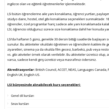
ingilizce olan ve eğitimli öğretmenlerler işlenmektedir.
LSI bütün öğrencilerine aile yanı konaklama, öğrenci yurtları, paylaşıml
stüdyo daire, hostel, otel gibi konaklama seçenekleri sunmaktadır. 18
öğrenciler, özel programlar hariç sadece aile yanı konaklamada kalab
LSI, öğrencisi olduğunuz sürece size konaklama dahil her konuda yard
LSI’da haftanın 5 günü, genelde 30 dersin bittiği saatlerde başlayan so
sunulur. Bu aktiviteler okuldaki öğretmen ve öğrencilerin katılımı ile 
ziyaretleri, sinema ya da okulda film gecesi, barbekü, pub veya resto
vs. gibi ativiteler örnek olarak verilebilir. Bu aktiviteler ücretsiz olup, 
varsa, sadece kendi giriş ücretiizi veya masrafınızı ödersiniz.
Akreditasyonlar:
British Council, ACCET, NEAS, Languages Canada, 
English UK, English US.
LSI bünyesinde alınabilecek kurs seçenekleri:
Genel dil kursları
Sınav kursları