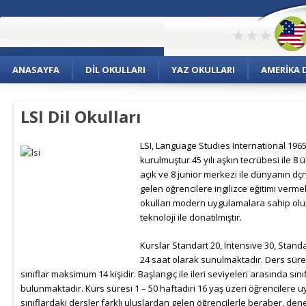
ANASAYFA
DIL OKULLARI
YAZ OKULLARI
AMERIKA D
LSI Dil Okulları
LSI, Language Studies International 1965
kurulmuştur.45 yılı aşkın tecrübesi ile 8 
açık ve 8 junior merkezi ile dünyanın dçr
gelen öğrencilere ingilizce eğitimi verme
okulları modern uygulamalara sahip ol
teknoloji ile donatılmıştır.
Kurslar Standart 20, Intensive 30, Stand
24 saat olarak sunulmaktadır. Ders süre
sınıflar maksimum 14 kişidir. Başlangıç ile ileri seviyeleri arasında sını
bulunmaktadır. Kurs süresi 1 – 50 haftadıri 16 yaş üzeri öğrencilere
sınıflardaki dersler farklı uluslardan gelen öğrencilerle beraber, dene