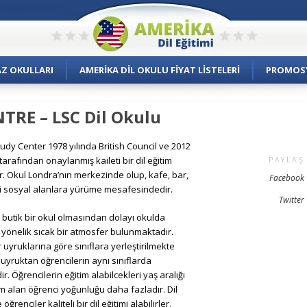
AZ OKULLARI
AMERIKA DIL OKULU FIYAT LISTELERI
PROMOS
RE – LSC Dil Okulu
dy Center 1978 yılında British Council ve 2012
I tarafından onaylanmış kaileti bir dil eğitim
PAYLAŞ
r. Okul Londra’nın merkezinde olup, kafe, bar,
Facebook
ibi sosyal alanlara yürüme mesafesindedir.
Twitter
 butik bir okul olmasından dolayı okulda
 yönelik sıcak bir atmosfer bulunmaktadır.
 uyruklarına göre sınıflara yerleştirilmekte
 uyruktan öğrencilerin aynı sınıflarda
 Öğrencilerin eğitim alabilcekleri yaş aralığı
im alan öğrenci yoğunluğu daha fazladır. Dil
renciler kaliteli bir dil eğitimi alabilirler.