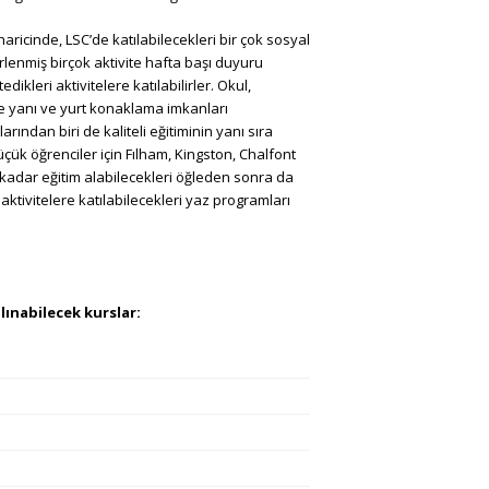
haricinde, LSC’de katılabilecekleri bir çok sosyal
lirlenmiş birçok aktivite hafta başı duyuru
ikleri aktivitelere katılabilirler. Okul,
le yanı ve yurt konaklama imkanları
ından biri de kaliteli eğitiminin yanı sıra
üçük öğrenciler için Fılham, Kingston, Chalfont
kadar eğitim alabilecekleri öğleden sonra da
ktivitelere katılabilecekleri yaz programları
ınabilecek kurslar: