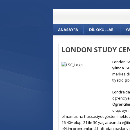
ANASAYFA
DIL OKULLARI
Y
LONDON STUDY CENT
London Stu
yılında IS
merkezidi
tiyatro g
Londra’da
öğrenciye
Öğrenciler
olup, aynı
olmamasına hassasiyet gösterilmektedir.
16-40+ olup, 21 ile 30 yaş arasında eğit
eğitim programları 4 haftadan başlar ve öğ