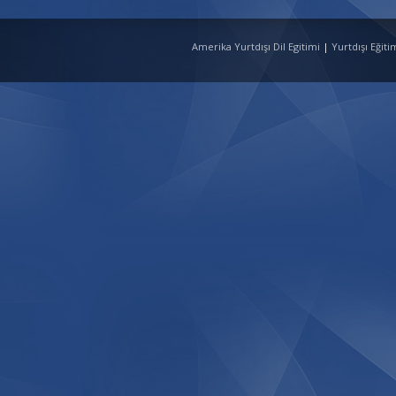
Amerika Yurtdışı Dil Egitimi
|
Yurtdışı Eğit