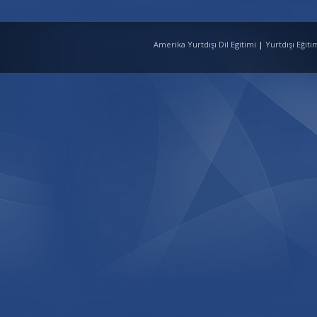
Amerika Yurtdışı Dil Egitimi
|
Yurtdışı Eğit