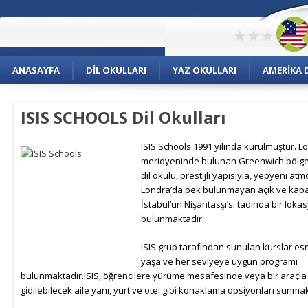
ANASAYFA
DIL OKULLARI
YAZ OKULLARI
AMERIKA D
ISIS SCHOOLS Dil Okulları
ISIS Schools 1991 yılında kurulmuştur. L
meridyeninde bulunan Greenwich bölges
dil okulu, prestijli yapısıyla, yepyeni atm
Londra’da pek bulunmayan açık ve kapal
İstabul’un Nişantasşı’sı tadında bir lok
bulunmaktadır.
ISIS grup tarafından sunulan kurslar esne
yaşa ve her seviyeye uygun programı
bulunmaktadır.ISIS, öğrencilere yürüme mesafesinde veya bir araçla
gidilebilecek aile yanı, yurt ve otel gibi konaklama opsiyonları sunmak