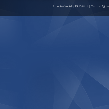
Amerika Yurtdışı Dil Egitimi
|
Yurtdışı Eğit