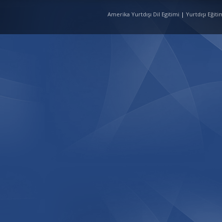
Amerika Yurtdışı Dil Egitimi
|
Yurtdışı Eğit