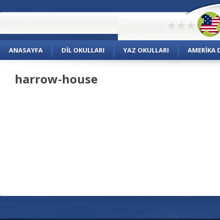
ANASAYFA
DIL OKULLARI
YAZ OKULLARI
AMERIKA D
harrow-house