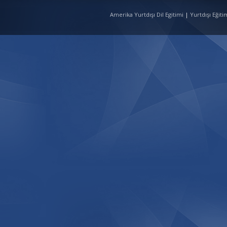
Amerika Yurtdışı Dil Egitimi
|
Yurtdışı Eğit