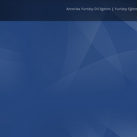
Amerika Yurtdışı Dil Egitimi
|
Yurtdışı Eğit