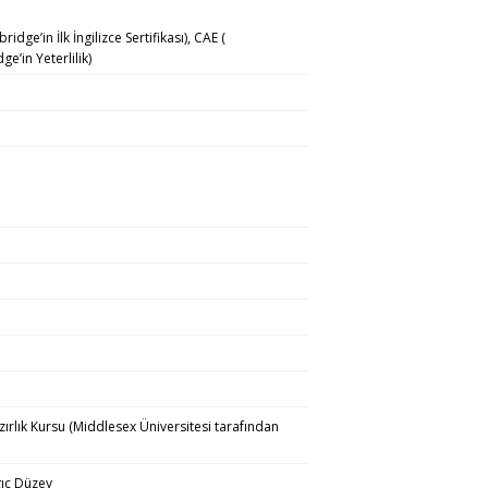
dge’in İlk İngilizce Sertifikası), CAE (
e’in Yeterlilik)
ırlık Kursu (Middlesex Üniversitesi tarafından
ıç Düzey