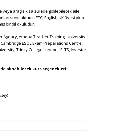
veya araçla kısa sürede gidilebilecek aile
onları sunmaktadır. ETC, English UK üyesi olup
iş bir dil okuludur.
r Agency, Athena Teacher Training, University
, Cambridge ESOL Exam Preparations Centre,
versity, Trinity College London, IELTS, Investor
de alınabilecek kurs seçenekleri:
düzey)