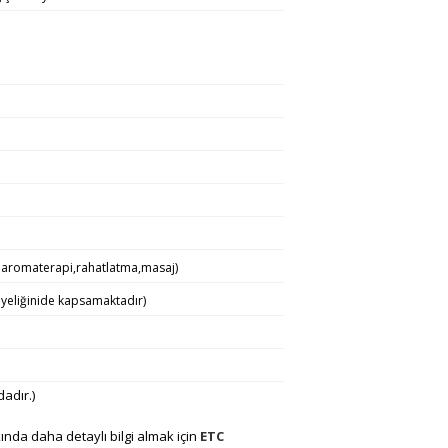
in: aromaterapi,rahatlatma,masaj)
k üyeliğinide kapsamaktadır)
dadır.)
ında daha detaylı bilgi almak için
ETC