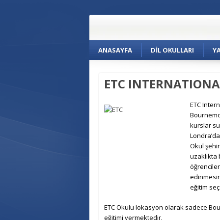
ANASAYFA
DIL OKULLARI
Y
ETC INTERNATIONAL
ETC Intern
Bournemout
kurslar s
Londra’da
Okul şehir
uzaklıkta 
öğrenciler
edinmesini
eğitim se
ETC Okulu lokasyon olarak sadece Bourn
eğitimi vermektedir.