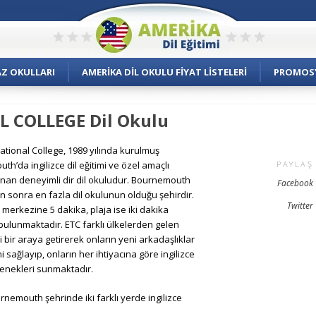
AZ OKULLARI
AMERIKA DIL OKULU FIYAT LISTELERI
PROMOS
 COLLEGE Dil Okulu
ational College, 1989 yılında kurulmuş
h’da ingilizce dil eğitimi ve özel amaçlı
PAYLAŞ
unan deneyimli dir dil okuludur. Bournemouth
Facebook
n sonra en fazla dil okulunun olduğu şehirdir.
Twitter
 merkezine 5 dakika, plaja ise iki dakika
bulunmaktadır. ETC farklı ülkelerden gelen
i bir araya getirerek onların yeni arkadaşlıklar
 sağlayıp, onların her ihtiyacına göre ingilizce
çenekleri sunmaktadır.
emouth şehrinde iki farklı yerde ingilizce