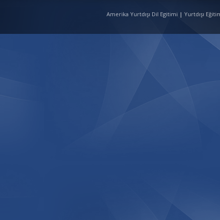
Amerika Yurtdışı Dil Egitimi
|
Yurtdışı Eğit