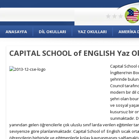
ANASAYFA
DIL OKULLARI
YAZ OKULLARI
AMERIKA D
CAPITAL SCHOOL of ENGLISH Yaz O
Capital Sch
ool 
İngiltere’nin 
şehrinde bulunm
Council tarafın
modern bir dil o
şehri olan bour
ve sosyal yaşam
kusursuz bir o
sunmaktadır. D
yanından gelen öğrencilerle çok uluslu sınıf larda verilen eğitimler 
seviyenize göre planlanmaktadır. Capital School of English sıcak orta
öğrencilerin birbiriyle ve eğitmenlerle kolay kaynaşmasını sağlamakta