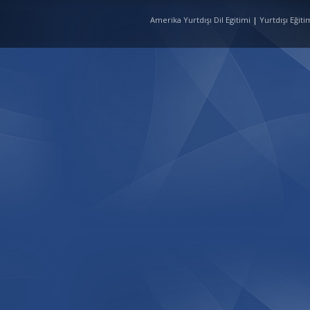
Amerika Yurtdışı Dil Egitimi
|
Yurtdışı Eğit