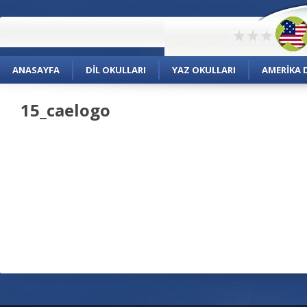
ANASAYFA
DIL OKULLARI
YAZ OKULLARI
AMERIKA D
15_caelogo