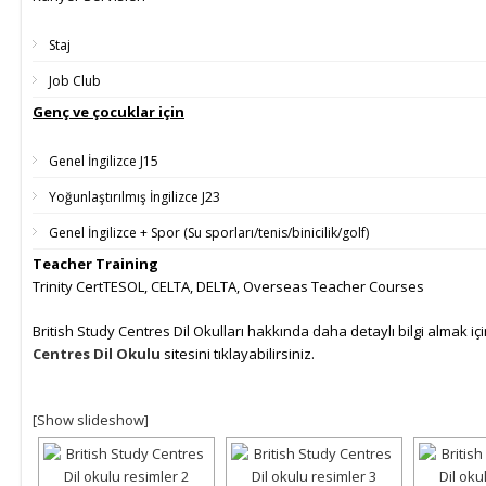
Staj
Job Club
Genç ve çocuklar için
Genel İngilizce J15
Yoğunlaştırılmış İngilizce J23
Genel İngilizce + Spor (Su sporları/tenis/binicilik/golf)
Teacher Training
Trinity CertTESOL, CELTA, DELTA, Overseas Teacher Courses
British Study Centres Dil Okulları hakkında daha detaylı bilgi almak iç
Centres Dil Okulu
sitesini tıklayabilirsiniz.
[Show slideshow]