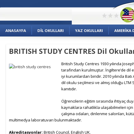
ANASAYFA
DIL OKULLARI
YAZ OKULLARI
AMERIKA D
BRITISH STUDY CENTRES Dil Okulla
British Study Centres 1930 yılında Josep
tarafından kurulmuştur. İngiltere’de dil 
iyi kurumlardan biridir. 2010 yılında Batı 
dil okulu seçilmesi ve almış olduğu LTM
kanıtıdır.
Öğrencilerin eğitim sırasında ihtiyaç duy
kaynaklara rahatlıkla ulaşabilmeleri için
çalışma odaları, dinlenme salonları, kü
multimedya laboratuvarı bulunmaktadır.
Akreditasyonlar:
British Council, English UK.