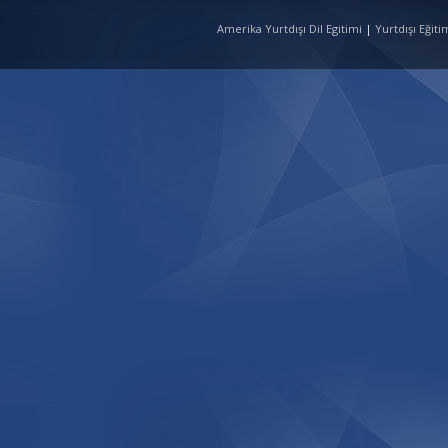
Amerika Yurtdışı Dil Egitimi
|
Yurtdışı Eğit