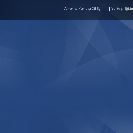
Amerika Yurtdışı Dil Egitimi
|
Yurtdışı Eğit