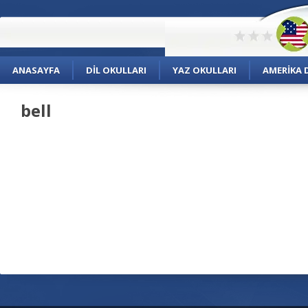
ANASAYFA
DIL OKULLARI
YAZ OKULLARI
AMERIKA D
bell